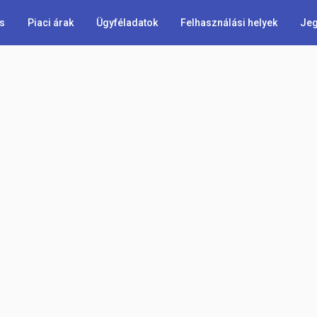
s
Piaci árak
Ügyféladatok
Felhasználási helyek
Jeg